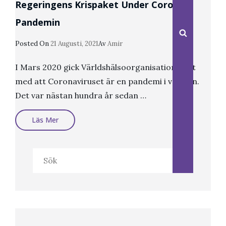
Regeringens Krispaket Under Corona
Pandemin
Sök
Publicerat
Posted On
21 Augusti, 2021
Av
Amir
Den
I Mars 2020 gick Världshälsoorganisationen ut
med att Coronaviruset är en pandemi i världen.
Det var nästan hundra år sedan …
Regeringens
Läs Mer
Krispaket
Under
Corona
Pandemin
Sök
efter: