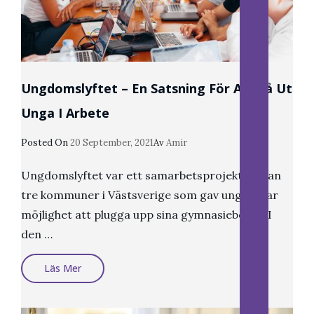
Ungdomslyftet – En Satsning För Att Få Ut
Unga I Arbete
Publicerat
Posted On
20 September, 2021
Av
Amir
Den
Ungdomslyftet var ett samarbetsprojekt mellan
tre kommuner i Västsverige som gav ungdomar
möjlighet att plugga upp sina gymnasiebetyg. I
den …
Ungdomslyftet
Läs Mer
–
En
Satsning
För