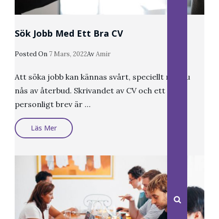
Sök Jobb Med Ett Bra CV
Publicerat
Posted On
7 Mars, 2022
Av
Amir
Den
Att söka jobb kan kännas svårt, speciellt när du
nås av återbud. Skrivandet av CV och ett
personligt brev är …
Sök
Läs Mer
Jobb
Med
Ett
Bra
CV
Sök