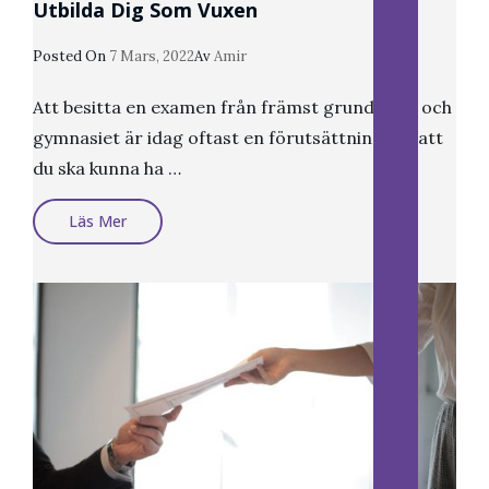
Utbilda Dig Som Vuxen
Publicerat
Posted On
7 Mars, 2022
Av
Amir
Den
Att besitta en examen från främst grundskola och
gymnasiet är idag oftast en förutsättning för att
du ska kunna ha …
Utbilda
Läs Mer
Dig
Som
Vuxen