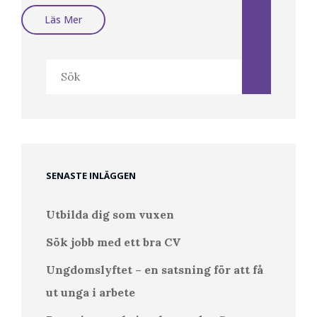
Regeringens
Läs Mer
Krispaket
Under
Corona
Pandemin
Sök
efter:
SENASTE INLÄGGEN
Utbilda dig som vuxen
Sök jobb med ett bra CV
Ungdomslyftet – en satsning för att få
ut unga i arbete