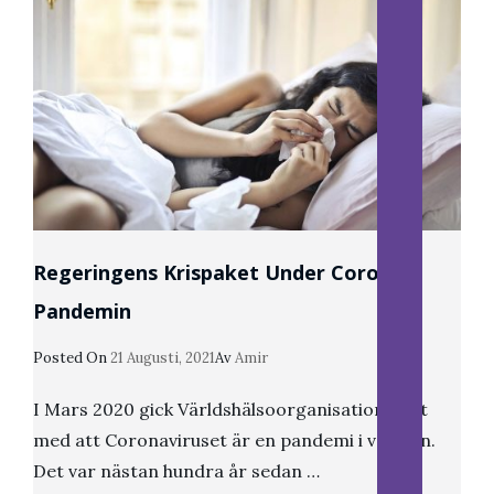
Att
Få
Ut
Unga
I
Arbete
Regeringens Krispaket Under Corona
Pandemin
Publicerat
Posted On
21 Augusti, 2021
Av
Amir
Den
I Mars 2020 gick Världshälsoorganisationen ut
med att Coronaviruset är en pandemi i världen.
Det var nästan hundra år sedan …