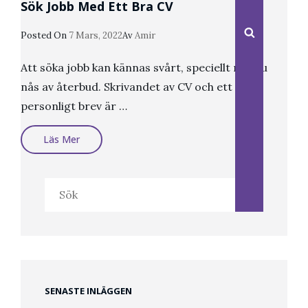
Sök Jobb Med Ett Bra CV
Sök
Publicerat
Posted On
7 Mars, 2022
Av
Amir
Den
Att söka jobb kan kännas svårt, speciellt när du
nås av återbud. Skrivandet av CV och ett
personligt brev är …
Sök
Läs Mer
Jobb
Med
Ett
Bra
Sök
CV
efter:
SENASTE INLÄGGEN